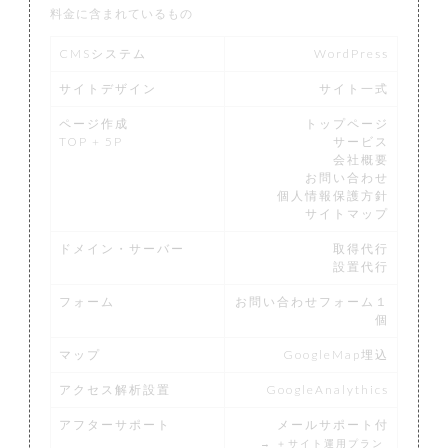
料金に含まれているもの
CMSシステム
WordPress
サイトデザイン
サイト一式
ページ作成
トップページ
TOP + 5P
サービス
会社概要
お問い合わせ
個人情報保護方針
サイトマップ
ドメイン・サーバー
取得代行
設置代行
フォーム
お問い合わせフォーム１
個
マップ
GoogleMap埋込
アクセス解析設置
GoogleAnalythics
アフターサポート
メールサポート付
→
＋サイト運用プラン