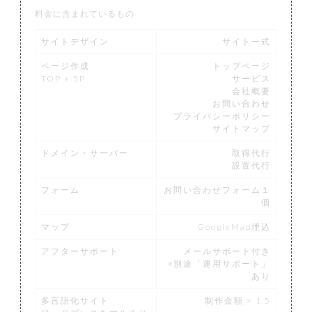
料金に含まれているもの
サイトデザイン
サイト一式
ページ作成
トップページ
TOP + 5P
サービス
会社概要
お問い合わせ
プライバシーポリシー
サイトマップ
ドメイン・サーバー
取得代行
設置代行
フォーム
お問い合わせフォーム１
個
マップ
GoogleMap埋込
アフターサポート
メールサポート付き
※別途「運用サポート」
あり
多言語化サイト
制作金額 × 1.5