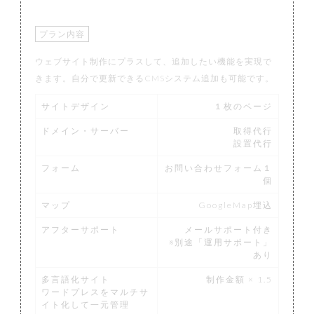
プラン内容
ウェブサイト制作にプラスして、追加したい機能を実現で
きます。自分で更新できるCMSシステム追加も可能です。
サイトデザイン
１枚のページ
ドメイン・サーバー
取得代行
設置代行
フォーム
お問い合わせフォーム１
個
マップ
GoogleMap埋込
アフターサポート
メールサポート付き
※別途「運用サポート」
あり
多言語化サイト
制作金額 × 1.5
ワードプレスをマルチサ
イト化して一元管理