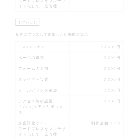
ワードプレスをマルチサ
イト化して一元管理
オプション
制作にプラスして追加したい機能を実現
CMSシステム
30,000円
ページの追加
5,000円
フォームの追加
3,000円
スライダー設置
5,000円
メールアドレス追加
1,000円
アクセス解析設置
3,000円
「Googleアナリティク
ス」
多言語化サイト
制作金額 × 1.5
ワードプレスをマルチサ
イト化して一元管理