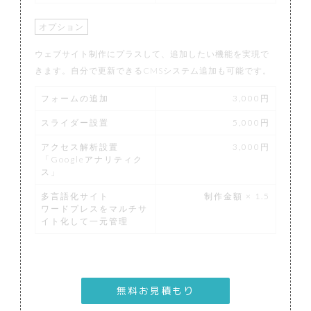
オプション
ウェブサイト制作にプラスして、追加したい機能を実現で
きます。自分で更新できるCMSシステム追加も可能です。
フォームの追加
3,000円
スライダー設置
5,000円
アクセス解析設置
3,000円
「Googleアナリティク
ス」
多言語化サイト
制作金額 × 1.5
ワードプレスをマルチサ
イト化して一元管理
無料お見積もり